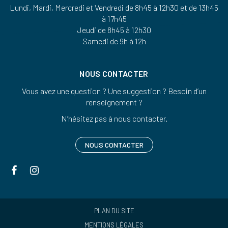
Lundi, Mardi, Mercredi et Vendredi de 8h45 à 12h30 et de 13h45
à 17h45
Jeudi de 8h45 à 12h30
Samedi de 9h à 12h
NOUS CONTACTER
Vous avez une question ? Une suggestion ? Besoin d’un
renseignement ?
N’hésitez pas à nous contacter.
NOUS CONTACTER
Lien
Lien
vers
vers
le
le
compte
compte
PLAN DU SITE
Facebook
Instagram
MENTIONS LÉGALES