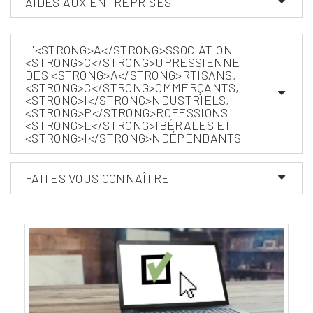
AIDES AUX ENTREPRISES
L'<STRONG>A</STRONG>SSOCIATION
<STRONG>C</STRONG>UPRESSIENNE
DES <STRONG>A</STRONG>RTISANS,
<STRONG>C</STRONG>OMMERÇANTS,
<STRONG>I</STRONG>NDUSTRIELS,
<STRONG>P</STRONG>ROFESSIONS
<STRONG>L</STRONG>IBÉRALES ET
<STRONG>I</STRONG>NDÉPENDANTS
FAITES VOUS CONNAÎTRE