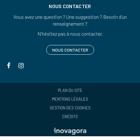
NOUS CONTACTER
Vous avez une question ? Une suggestion ? Besoin d’un
renseignement ?
N’hésitez pas à nous contacter.
NOUS CONTACTER
Lien
Lien
vers
vers
le
le
compte
compte
PLAN DU SITE
Facebook
Instagram
MENTIONS LÉGALES
GESTION DES COOKIES
CRÉDITS