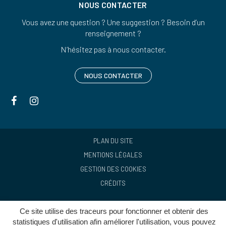
NOUS CONTACTER
Vous avez une question ? Une suggestion ? Besoin d’un
renseignement ?
N’hésitez pas à nous contacter.
NOUS CONTACTER
Lien
Lien
vers
vers
le
le
compte
compte
PLAN DU SITE
Facebook
Instagram
MENTIONS LÉGALES
GESTION DES COOKIES
CRÉDITS
Ce site utilise des traceurs pour fonctionner et obtenir des
statistiques d'utilisation afin améliorer l'utilisation, vous pouvez