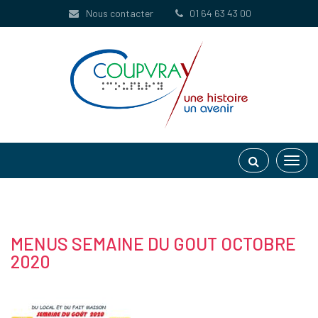
Gestion des traceurs
Nous contacter
01 64 63 43 00
Toggl
navig
MENUS SEMAINE DU GOUT OCTOBRE
2020