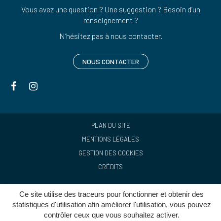
Vous avez une question ? Une suggestion ? Besoin d’un
renseignement ?
N’hésitez pas à nous contacter.
NOUS CONTACTER
Lien
Lien
vers
vers
le
le
compte
compte
PLAN DU SITE
Facebook
Instagram
MENTIONS LÉGALES
GESTION DES COOKIES
CRÉDITS
Ce site utilise des traceurs pour fonctionner et obtenir des
statistiques d'utilisation afin améliorer l'utilisation, vous pouvez
contrôler ceux que vous souhaitez activer.