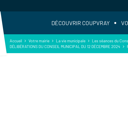
DÉCOUVRIR COUPVRAY
VO
Accueil
Votre mairie
La vie municipale
Les séances du Conse
DÉLIBÉRATIONS DU CONSEIL MUNICIPAL DU 12 DÉCEMBRE 2024