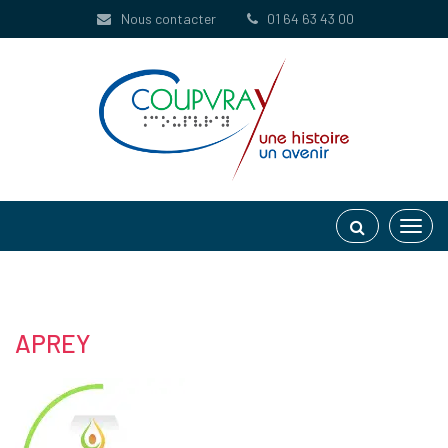
Gestion des traceurs
Nous contacter
01 64 63 43 00
Toggl
navig
APREY