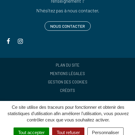
renseignement ?
N’hésitez pas à nous contacter.
NOUS CONTACTER
Lien
Lien
vers
vers
le
le
compte
compte
PLAN DU SITE
Facebook
Instagram
MENTIONS LÉGALES
GESTION DES COOKIES
CRÉDITS
Ce site utilise des traceurs pour fonctionner et obtenir des
statistiques d'utilisation afin améliorer l'utilisation, vous pouvez
contrôler ceux que vous souhaitez activer.
Tout accepter
Tout refuser
Personnaliser