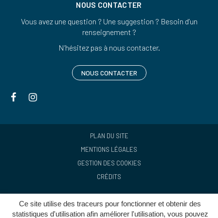
NOUS CONTACTER
Vous avez une question ? Une suggestion ? Besoin d’un
renseignement ?
N’hésitez pas à nous contacter.
NOUS CONTACTER
Lien
Lien
vers
vers
le
le
compte
compte
PLAN DU SITE
Facebook
Instagram
MENTIONS LÉGALES
GESTION DES COOKIES
CRÉDITS
Ce site utilise des traceurs pour fonctionner et obtenir des
statistiques d'utilisation afin améliorer l'utilisation, vous pouvez