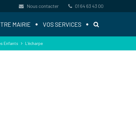
Nous contacter
01 64 63 43 00
RECHERCHE
TRE MAIRIE
VOS SERVICES
es Enfants
L’écharpe