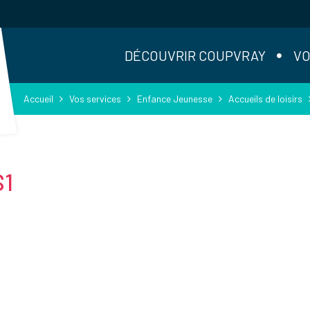
DÉCOUVRIR COUPVRAY
VO
Accueil
Vos services
Enfance Jeunesse
Accueils de loisirs
S1