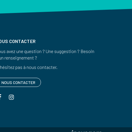
OUS CONTACTER
us avez une question ? Une suggestion ? Besoin
un renseignement ?
hésitez pas à nous contacter.
NOUS CONTACTER
Lien
Lien
vers
vers
le
le
compte
compte
Facebook
Instagram