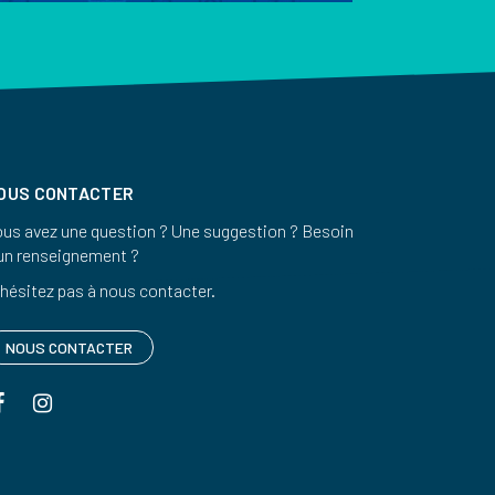
OUS CONTACTER
us avez une question ? Une suggestion ? Besoin
un renseignement ?
hésitez pas à nous contacter.
NOUS CONTACTER
Lien
Lien
vers
vers
le
le
compte
compte