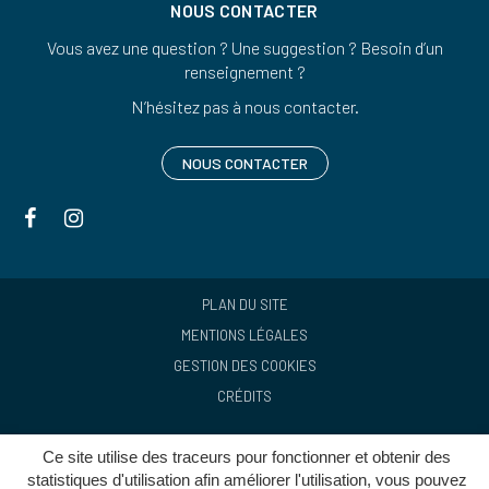
NOUS CONTACTER
Vous avez une question ? Une suggestion ? Besoin d’un
renseignement ?
N’hésitez pas à nous contacter.
NOUS CONTACTER
Lien
Lien
vers
vers
le
le
compte
compte
PLAN DU SITE
Facebook
Instagram
MENTIONS LÉGALES
GESTION DES COOKIES
CRÉDITS
Ce site utilise des traceurs pour fonctionner et obtenir des
statistiques d'utilisation afin améliorer l'utilisation, vous pouvez