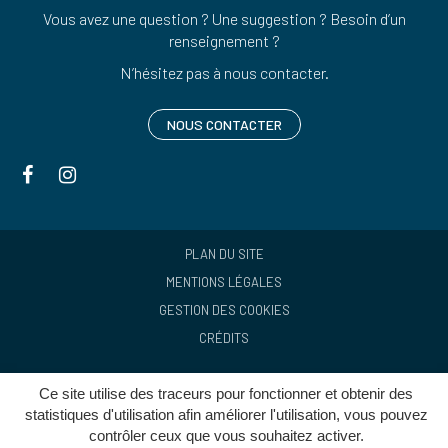
Vous avez une question ? Une suggestion ? Besoin d’un
renseignement ?
N’hésitez pas à nous contacter.
NOUS CONTACTER
Lien
Lien
vers
vers
le
le
compte
compte
PLAN DU SITE
Facebook
Instagram
MENTIONS LÉGALES
GESTION DES COOKIES
CRÉDITS
Ce site utilise des traceurs pour fonctionner et obtenir des
statistiques d'utilisation afin améliorer l'utilisation, vous pouvez
contrôler ceux que vous souhaitez activer.