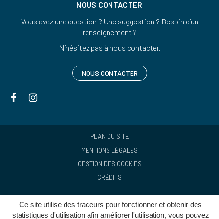
NOUS CONTACTER
Vous avez une question ? Une suggestion ? Besoin d’un
renseignement ?
N’hésitez pas à nous contacter.
NOUS CONTACTER
Lien
Lien
vers
vers
le
le
compte
compte
PLAN DU SITE
Facebook
Instagram
MENTIONS LÉGALES
GESTION DES COOKIES
CRÉDITS
Ce site utilise des traceurs pour fonctionner et obtenir des
statistiques d'utilisation afin améliorer l'utilisation, vous pouvez