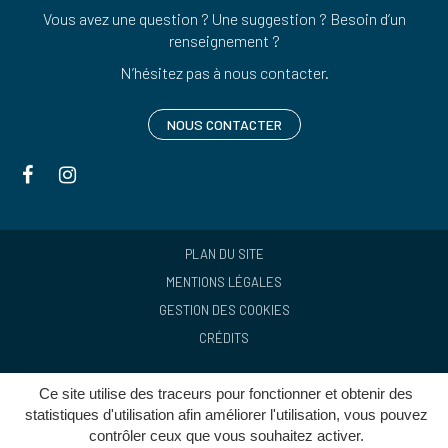
Vous avez une question ? Une suggestion ? Besoin d’un
renseignement ?
N’hésitez pas à nous contacter.
NOUS CONTACTER
Lien
Lien
vers
vers
le
le
compte
compte
PLAN DU SITE
Facebook
Instagram
MENTIONS LÉGALES
GESTION DES COOKIES
CRÉDITS
Ce site utilise des traceurs pour fonctionner et obtenir des
statistiques d'utilisation afin améliorer l'utilisation, vous pouvez
contrôler ceux que vous souhaitez activer.