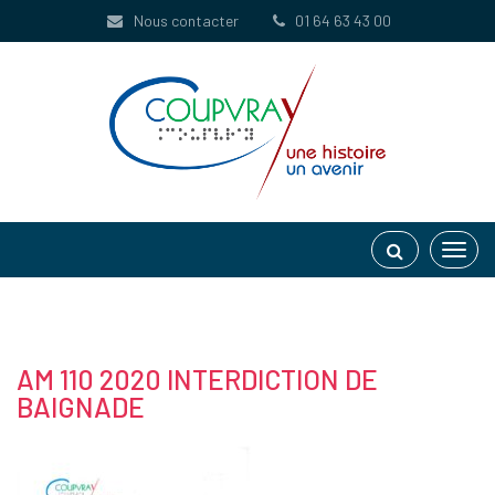
Gestion des traceurs
Nous contacter
01 64 63 43 00
Toggl
navig
AM 110 2020 INTERDICTION DE
BAIGNADE