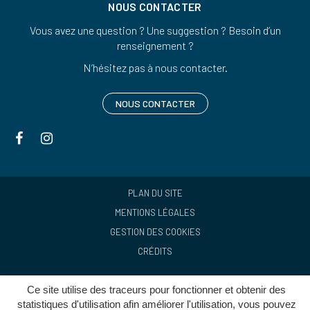
NOUS CONTACTER
Vous avez une question ? Une suggestion ? Besoin d’un
renseignement ?
N’hésitez pas à nous contacter.
NOUS CONTACTER
Lien
Lien
vers
vers
le
le
compte
compte
PLAN DU SITE
Facebook
Instagram
MENTIONS LÉGALES
GESTION DES COOKIES
CRÉDITS
Ce site utilise des traceurs pour fonctionner et obtenir des
statistiques d'utilisation afin améliorer l'utilisation, vous pouvez