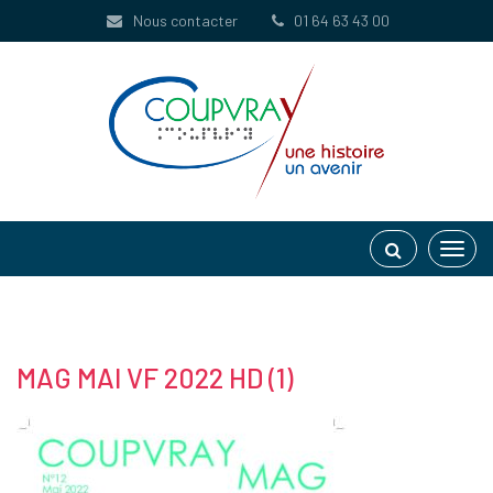
Gestion des traceurs
Nous contacter
01 64 63 43 00
Toggl
navig
MAG MAI VF 2022 HD (1)