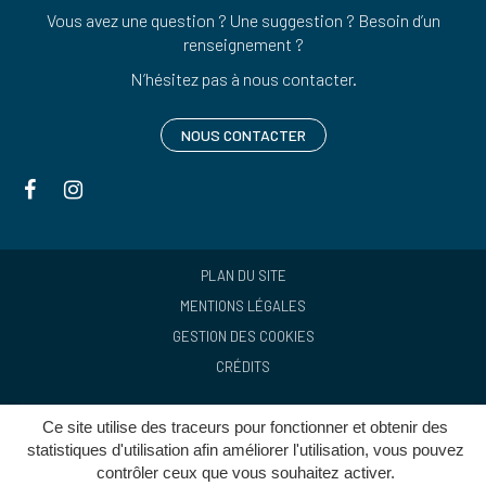
Vous avez une question ? Une suggestion ? Besoin d’un
renseignement ?
N’hésitez pas à nous contacter.
NOUS CONTACTER
Lien
Lien
vers
vers
le
le
compte
compte
PLAN DU SITE
Facebook
Instagram
MENTIONS LÉGALES
GESTION DES COOKIES
CRÉDITS
Ce site utilise des traceurs pour fonctionner et obtenir des
statistiques d'utilisation afin améliorer l'utilisation, vous pouvez
contrôler ceux que vous souhaitez activer.