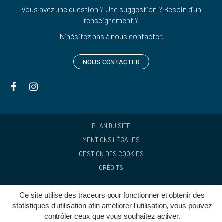
Vous avez une question ? Une suggestion ? Besoin d’un
renseignement ?
N’hésitez pas à nous contacter.
NOUS CONTACTER
Lien
Lien
vers
vers
le
le
compte
compte
PLAN DU SITE
Facebook
Instagram
MENTIONS LÉGALES
GESTION DES COOKIES
CRÉDITS
Ce site utilise des traceurs pour fonctionner et obtenir des
statistiques d'utilisation afin améliorer l'utilisation, vous pouvez
contrôler ceux que vous souhaitez activer.