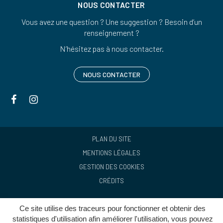
NOUS CONTACTER
Vous avez une question ? Une suggestion ? Besoin d’un
renseignement ?
N’hésitez pas à nous contacter.
NOUS CONTACTER
Lien
Lien
vers
vers
le
le
compte
compte
PLAN DU SITE
Facebook
Instagram
MENTIONS LÉGALES
GESTION DES COOKIES
CRÉDITS
Ce site utilise des traceurs pour fonctionner et obtenir des
statistiques d'utilisation afin améliorer l'utilisation, vous pouvez