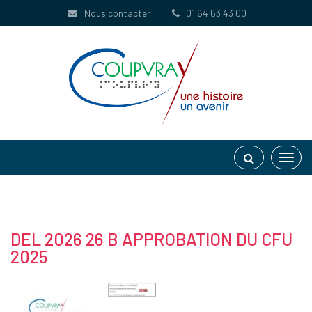
Gestion des traceurs
Nous contacter
01 64 63 43 00
Toggl
navig
DEL 2026 26 B APPROBATION DU CFU
2025