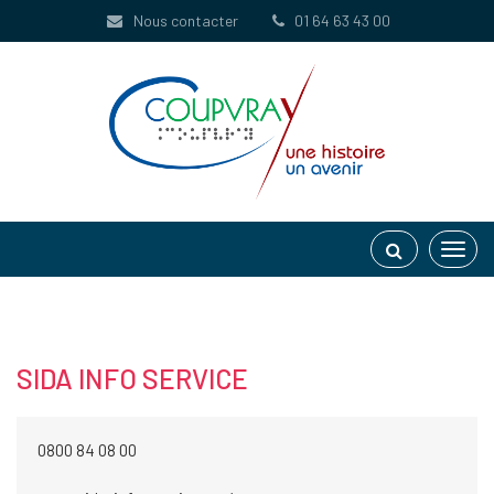
Gestion des traceurs
Nous contacter
01 64 63 43 00
Toggl
navig
SIDA INFO SERVICE
0800 84 08 00