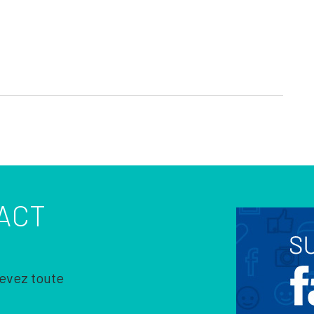
ACT
cevez toute