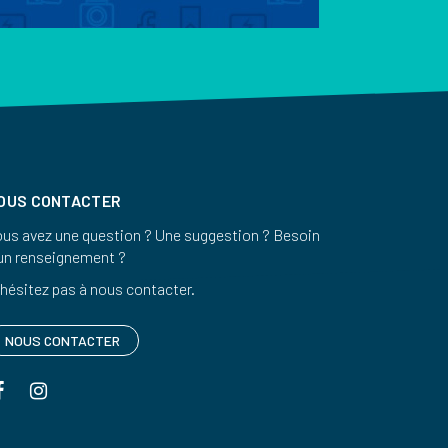
OUS CONTACTER
us avez une question ? Une suggestion ? Besoin
un renseignement ?
hésitez pas à nous contacter.
NOUS CONTACTER
Lien
Lien
vers
vers
le
le