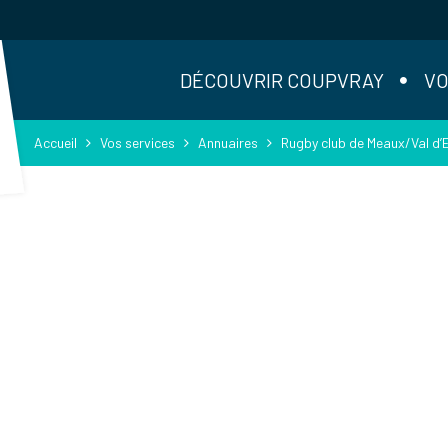
DÉCOUVRIR COUPVRAY
VO
Accueil
Vos services
Annuaires
Rugby club de Meaux/Val d’