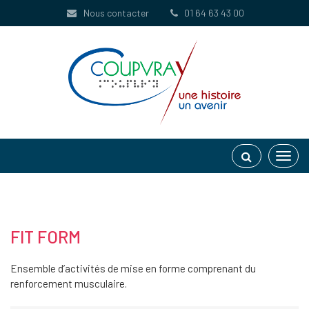
Gestion des traceurs
Nous contacter
01 64 63 43 00
Toggl
navig
FIT FORM
Ensemble d’activités de mise en forme comprenant du
renforcement musculaire.