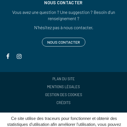
NOUS CONTACTER
Vous avez une question ? Une suggestion ? Besoin d’un
renseignement ?
N’hésitez pas à nous contacter.
NOUS CONTACTER
Lien
Lien
vers
vers
le
le
compte
compte
PLAN DU SITE
Facebook
Instagram
MENTIONS LÉGALES
GESTION DES COOKIES
CRÉDITS
Ce site utilise des traceurs pour fonctionner et obtenir des
statistiques d'utilisation afin améliorer l'utilisation, vous pouvez