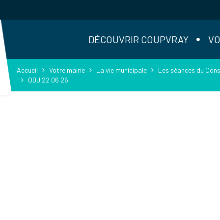
DÉCOUVRIR COUPVRAY
VO
Accueil
Votre mairie
La vie municipale
Les séances du Conse
ODJ 22 06 26