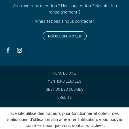
Vous avez une question ? Une suggestion ? Besoin d’un
renseignement ?
N’hésitez pas à nous contacter.
NOUS CONTACTER
Lien
Lien
vers
vers
le
le
compte
compte
PLAN DU SITE
Facebook
Instagram
MENTIONS LÉGALES
GESTION DES COOKIES
CRÉDITS
Ce site utilise des traceurs pour fonctionner et obtenir des
statistiques d'utilisation afin améliorer l'utilisation, vous pouvez
contrôler ceux que vous souhaitez activer.