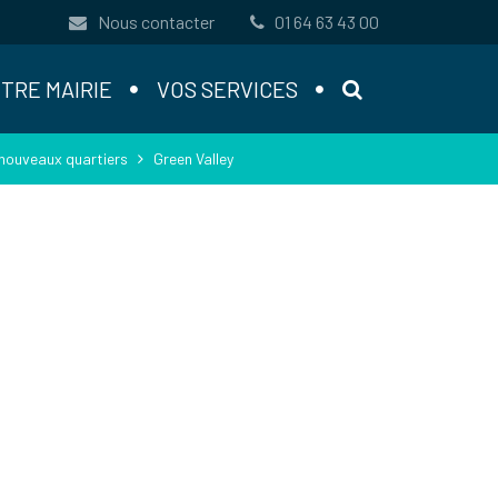
Nous contacter
01 64 63 43 00
RECHERCHE
TRE MAIRIE
VOS SERVICES
nouveaux quartiers
Green Valley