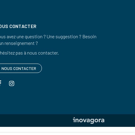
OUS CONTACTER
us avez une question ? Une suggestion ? Besoin
un renseignement ?
hésitez pas à nous contacter.
NOUS CONTACTER
Lien
Lien
vers
vers
le
le
compte
compte
Facebook
Instagram