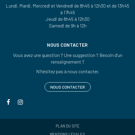
Lundi, Mardi, Mercredi et Vendredi de 8h45 à 12h30 et de 13h45
à 17h45
Jeudi de 8h45 à 12h30
Samedi de 9h à 12h
NOUS CONTACTER
Vous avez une question ? Une suggestion ? Besoin d’un
renseignement ?
N’hésitez pas à nous contacter.
NOUS CONTACTER
Lien
Lien
vers
vers
le
le
compte
compte
PLAN DU SITE
MENTIONS LÉGALES