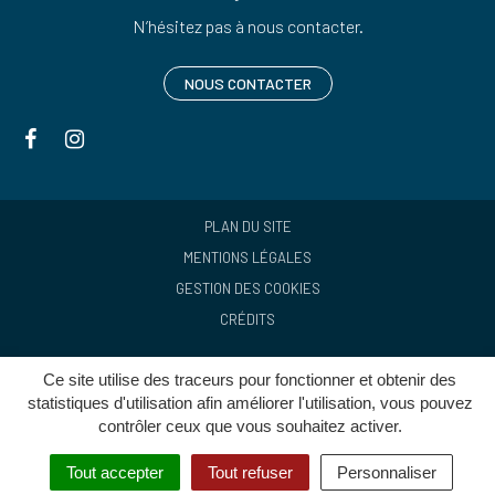
N’hésitez pas à nous contacter.
NOUS CONTACTER
Lien
Lien
vers
vers
le
le
compte
compte
PLAN DU SITE
Facebook
Instagram
MENTIONS LÉGALES
GESTION DES COOKIES
CRÉDITS
Ce site utilise des traceurs pour fonctionner et obtenir des
statistiques d'utilisation afin améliorer l'utilisation, vous pouvez
contrôler ceux que vous souhaitez activer.
Tout accepter
Tout refuser
Personnaliser