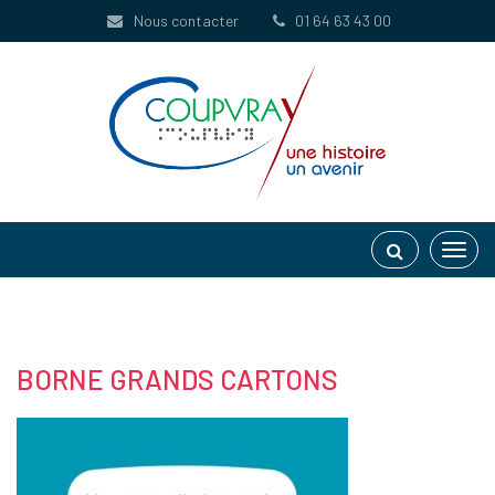
Gestion des traceurs
Nous contacter
01 64 63 43 00
Toggl
navig
BORNE GRANDS CARTONS