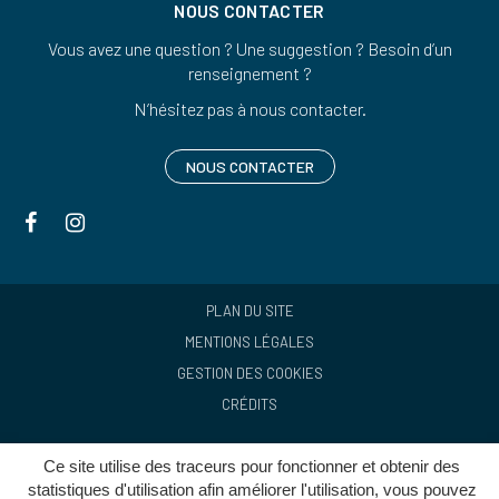
NOUS CONTACTER
Vous avez une question ? Une suggestion ? Besoin d’un
renseignement ?
N’hésitez pas à nous contacter.
NOUS CONTACTER
Lien
Lien
vers
vers
le
le
compte
compte
PLAN DU SITE
Facebook
Instagram
MENTIONS LÉGALES
GESTION DES COOKIES
CRÉDITS
Ce site utilise des traceurs pour fonctionner et obtenir des
statistiques d'utilisation afin améliorer l'utilisation, vous pouvez